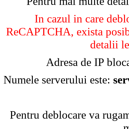
Pentru mai multe detal
In cazul in care debl
ReCAPTCHA, exista posibil
detalii l
Adresa de IP bloca
Numele serverului este:
se
Pentru deblocare va ruga
m